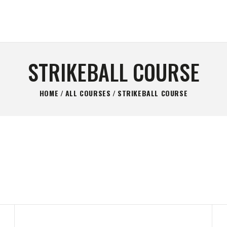
GLAVNA STRANICA
KONTAKT
MIRIS BARUTA
Be always ready!
SHOP
STRIKEBALL COURSE
O NAMA
HOME
ALL COURSES
STRIKEBALL COURSE