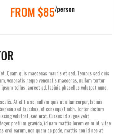
FROM $85
person
TOR
erdiet. Quam quis maecenas mauris et sed. Tempus sed quis
um, venenatis neque venenatis maecenas, nullam tortor
ipsum tellus laoreet ad, lacinia phasellus volutpat nunc.
culis. At elit a ac, nullam quis ut ullamcorper, lacinia
 aenean sed faucibus, et consequat nibh. Tortor dictum
scing volutpat, sed erat. Cursus id augue velit
integer pretium gravida, id nam mattis lorem enim id, vitae
ras orci earum, non quam ac pede, mattis non id nec at