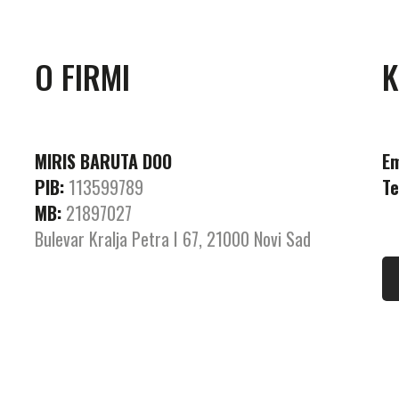
O FIRMI
K
MIRIS BARUTA DOO
Em
PIB:
113599789
Te
MB:
21897027
Bulevar Kralja Petra I 67, 21000 Novi Sad