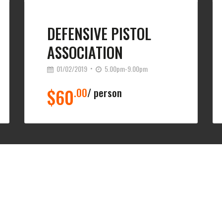
DEFENSIVE PISTOL
ASSOCIATION
01/02/2019
5.00pm-9.00pm
$60
.00
person