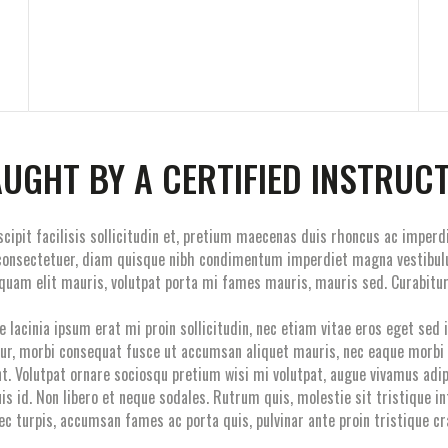
AUGHT BY A CERTIFIED INSTRUC
suscipit facilisis sollicitudin et, pretium maecenas duis rhoncus ac imp
m consectetuer, diam quisque nibh condimentum imperdiet magna vestibul
iquam elit mauris, volutpat porta mi fames mauris, mauris sed. Curabitur 
lacinia ipsum erat mi proin sollicitudin, nec etiam vitae eros eget sed ia
itur, morbi consequat fusce ut accumsan aliquet mauris, nec eaque morbi
t. Volutpat ornare sociosqu pretium wisi mi volutpat, augue vivamus adipi
uis id. Non libero et neque sodales. Rutrum quis, molestie sit tristique 
ec turpis, accumsan fames ac porta quis, pulvinar ante proin tristique c