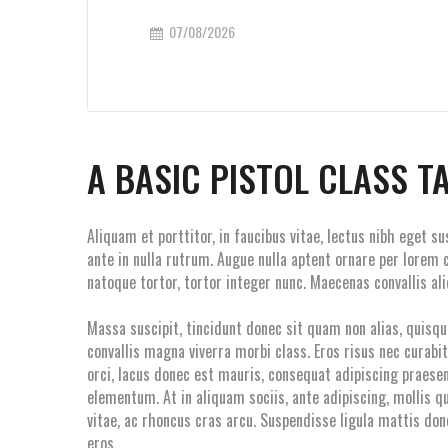
07/08/2026
A BASIC PISTOL CLASS T
Aliquam et porttitor, in faucibus vitae, lectus nibh eget 
ante in nulla rutrum. Augue nulla aptent ornare per lore
natoque tortor, tortor integer nunc. Maecenas convallis al
Massa suscipit, tincidunt donec sit quam non alias, quisque 
convallis magna viverra morbi class. Eros risus nec curab
orci, lacus donec est mauris, consequat adipiscing praesen
elementum. At in aliquam sociis, ante adipiscing, mollis q
vitae, ac rhoncus cras arcu. Suspendisse ligula mattis don
eros.