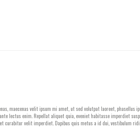
enas, maecenas velit ipsum mi amet, ut sed volutpat laoreet, phasellus 
 ante lectus enim. Repellat aliquet quia, eveniet habitasse imperdiet s
, et curabitur velit imperdiet. Dapibus quis metus a id dui, vestibulum r