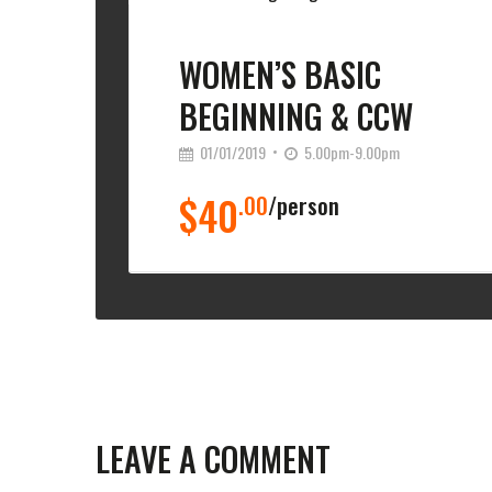
WOMEN’S BASIC
BEGINNING & CCW
01/01/2019
5.00pm-9.00pm
$40
.00
person
LEAVE A COMMENT