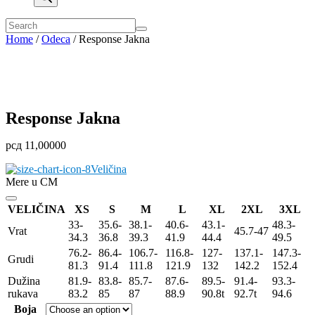
Home
/
Odeca
/ Response Jakna
Response Jakna
рсд
11,000
00
Veličina
Mere u CM
VELIČINA
XS
S
M
L
XL
2XL
3XL
33-
35.6-
38.1-
40.6-
43.1-
48.3-
Vrat
45.7-47
34.3
36.8
39.3
41.9
44.4
49.5
76.2-
86.4-
106.7-
116.8-
127-
137.1-
147.3-
Grudi
81.3
91.4
111.8
121.9
132
142.2
152.4
Dužina
81.9-
83.8-
85.7-
87.6-
89.5-
91.4-
93.3-
rukava
83.2
85
87
88.9
90.8t
92.7t
94.6
Boja