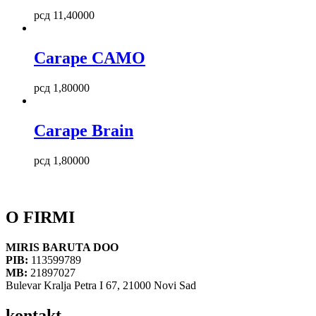
рсд
11,400
00
Carape CAMO
рсд
1,800
00
Carape Brain
рсд
1,800
00
O FIRMI
MIRIS BARUTA DOO
PIB:
113599789
MB:
21897027
Bulevar Kralja Petra I 67, 21000 Novi Sad
kontakt