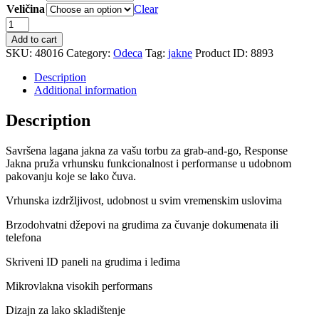
Veličina
Clear
Response
Jakna
Add to cart
quantity
SKU:
48016
Category:
Odeca
Tag:
jakne
Product ID:
8893
Description
Additional information
Description
Savršena lagana jakna za vašu torbu za grab-and-go, Response
Jakna pruža vrhunsku funkcionalnost i performanse u udobnom
pakovanju koje se lako čuva.
Vrhunska izdržljivost, udobnost u svim vremenskim uslovima
Brzodohvatni džepovi na grudima za čuvanje dokumenata ili
telefona
Skriveni ID paneli na grudima i leđima
Mikrovlakna visokih performans
Dizajn za lako skladištenje