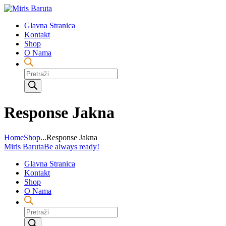
Glavna Stranica
Kontakt
Shop
O Nama
Products
search
Response Jakna
Home
Shop
...
Response Jakna
Miris Baruta
Be always ready!
Glavna Stranica
Kontakt
Shop
O Nama
Products
search