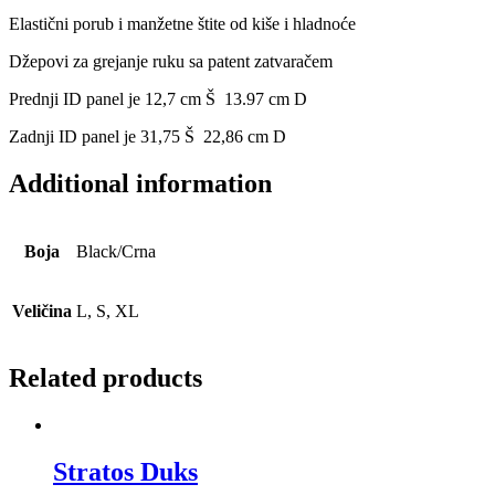
Elastični porub i manžetne štite od kiše i hladnoće
Džepovi za grejanje ruku sa patent zatvaračem
Prednji ID panel je 12,7 cm Š 13.97 cm D
Zadnji ID panel je 31,75 Š 22,86 cm D
Additional information
Boja
Black/Crna
Veličina
L, S, XL
Related products
Stratos Duks